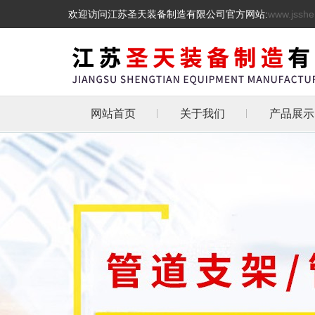
欢迎访问江苏圣天装备制造有限公司官方网站:
www.jsshe
网站首页
关于我们
产品展示
管道支吊
热镀锌三角
天然气管道
抗震支架
L型角铁角钢消
管道支架
托架
化工管道管卡