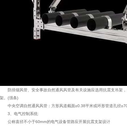
防排烟风管、安全事故自然通风风管及有关设施应选用抗震支吊架，
架。(强条)
中央空调自然通风风管：方形风道截面≥0.38平米或环形管道孔径≥7
3、电气控制系统:
公称直径不小于60mm的电气设备管路应开展抗震支架设计