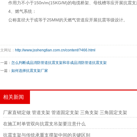
作用力不小于150n/m(15KG/M)的电缆桥架、母线槽等应开展抗震
4、燃气系统：
公称直径大于或等于25MM的天燃气管道应开展抗震等级设计。
本文网址：
http://www.jsshengtian.com.cn/content/?466.html
上一篇：
怎么判断成品消防管道抗震支架和非成品消防管道抗震支架
下一篇：
如何选择抗震支架厂家
相关新闻
厂家直销定做 管道支架 管道固定支架 三角支架 三角固定支架
在施工时单管双向抗震支吊架要注意什么
抗震支架与传统承重支撑架中间的关键区别