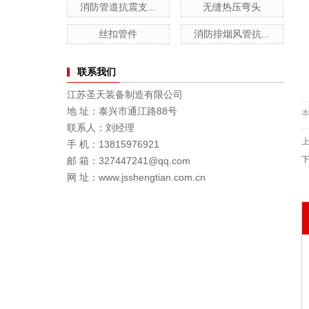
消防管道抗震支...
无缝热压弯头
丝扣管件
消防排烟风管抗...
联系我们
江苏圣天装备制造有限公司
地 址：泰兴市通江路88号
联系人：刘经理
手 机：13815976921
邮 箱：327447241@qq.com
网 址：www.jsshengtian.com.cn