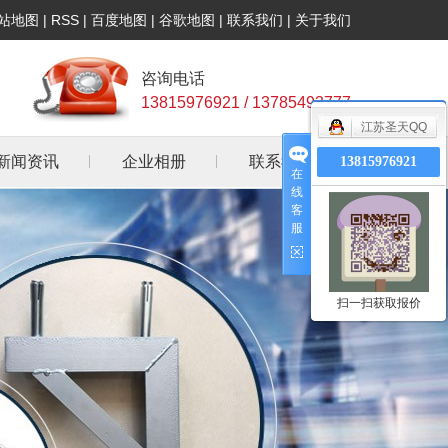
站地图
|
RSS
|
百度地图
|
谷歌地图
|
联系我们
|
关于我们
咨询电话
13815976921 / 13785493777
江苏圣天QQ
新闻资讯
企业相册
联系我们
13815976921
在
线
公司新闻
客
服
行业资讯
常见问答
扫一扫获取报价