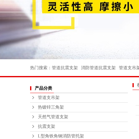
消防管道支
电力支架
船用管道支
船用弯头
船用法兰
不锈钢丝扣
热门搜索：
管道抗震支架
消防管道抗震支架
管道支吊
沟槽消防管
产品分类
法兰不锈钢
管道支吊架
不锈钢支
热镀锌三角架
钢结构平
天然气管道支架
绑扎桥栏
抗震支架
L型角铁角钢消防管托架