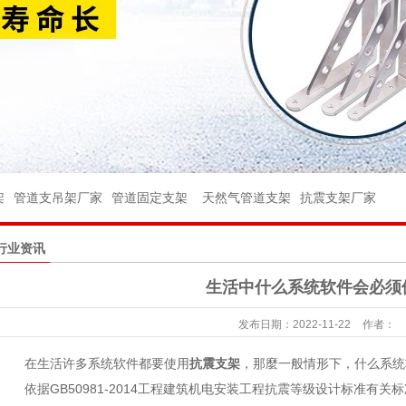
架
架
管件
架
管道支吊架厂家
管道固定支架
天然气管道支架
抗震支架厂家
件
行业资讯
球阀
生活中什么系统软件会必须
座
发布日期：
2022-11-22
作者：
台
在生活许多系统软件都要使用
抗震支架
，那麼一般情形下，什么系统
杆
依据GB50981-2014工程建筑机电安装工程抗震等级设计标准有关