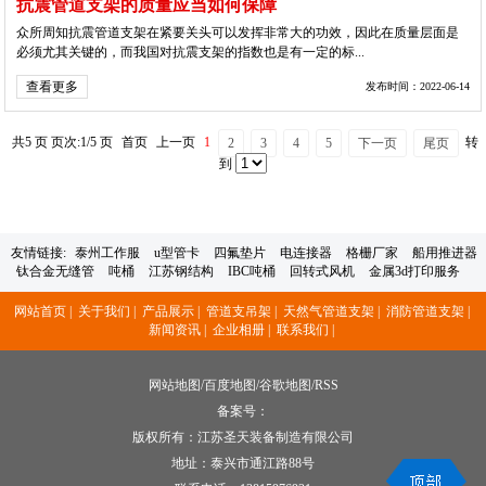
抗震管道支架的质量应当如何保障
众所周知抗震管道支架在紧要关头可以发挥非常大的功效，因此在质量层面是
必须尤其关键的，而我国对抗震支架的指数也是有一定的标...
查看更多
发布时间：2022-06-14
共5 页 页次:1/5 页
首页
上一页
1
转
2
3
4
5
下一页
尾页
到
友情链接:
泰州工作服
u型管卡
四氟垫片
电连接器
格栅厂家
船用推进器
钛合金无缝管
吨桶
江苏钢结构
IBC吨桶
回转式风机
金属3d打印服务
网站首页 |
关于我们 |
产品展示 |
管道支吊架 |
天然气管道支架 |
消防管道支架 |
新闻资讯 |
企业相册 |
联系我们 |
网站地图
/
百度地图
/
谷歌地图
/
RSS
备案号：
版权所有：江苏圣天装备制造有限公司
地址：泰兴市通江路88号