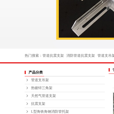
消防管道支
电力支架
船用管道支
船用弯头
船用法兰
不锈钢丝扣
热门搜索：
管道抗震支架
消防管道抗震支架
管道支吊
沟槽消防管
产品分类
法兰不锈钢
管道支吊架
不锈钢支
热镀锌三角架
钢结构平
天然气管道支架
绑扎桥栏
抗震支架
L型角铁角钢消防管托架