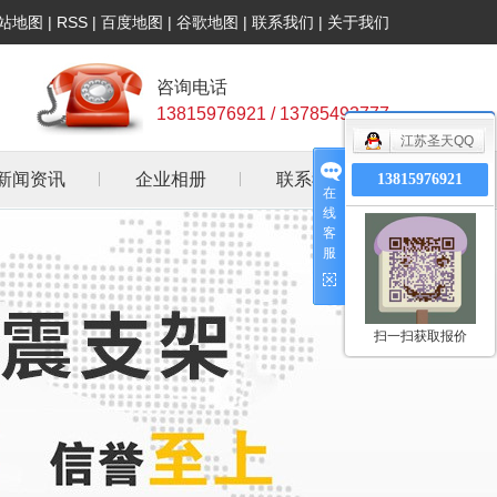
站地图
|
RSS
|
百度地图
|
谷歌地图
|
联系我们
|
关于我们
咨询电话
13815976921 / 13785493777
江苏圣天QQ
新闻资讯
企业相册
联系我们
13815976921
在
线
公司新闻
客
服
行业资讯
常见问答
扫一扫获取报价