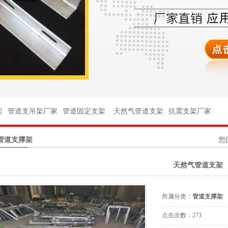
架
架
管件
架
管道支吊架厂家
管道固定支架
天然气管道支架
抗震支架厂家
件
管道支撑架
您
球阀
天然气管道支架
座
台
所属分类：
管道支撑架
杆
点击次数：
273