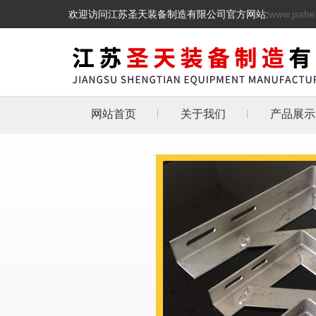
欢迎访问江苏圣天装备制造有限公司官方网站:
www.jsshe
网站首页
关于我们
产品展示
管道支吊
热镀锌三角
天然气管道
抗震支架
L型角铁角钢消
管道支架
托架
化工管道管卡