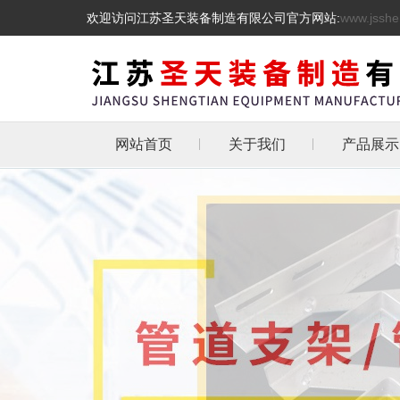
欢迎访问江苏圣天装备制造有限公司官方网站:
www.jsshe
网站首页
关于我们
产品展示
管道支吊
热镀锌三角
天然气管道
抗震支架
L型角铁角钢消
管道支架
托架
化工管道管卡