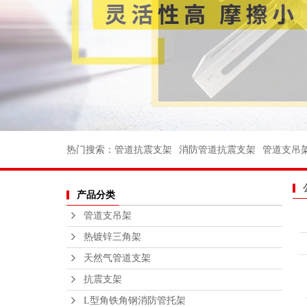
消防管道支
电力支架
船用管道支
船用弯头
船用法兰
不锈钢丝扣
热门搜索：
管道抗震支架
消防管道抗震支架
管道支吊
沟槽消防管
产品分类
法兰不锈钢
管道支吊架
不锈钢支
热镀锌三角架
钢结构平
天然气管道支架
绑扎桥栏
抗震支架
L型角铁角钢消防管托架