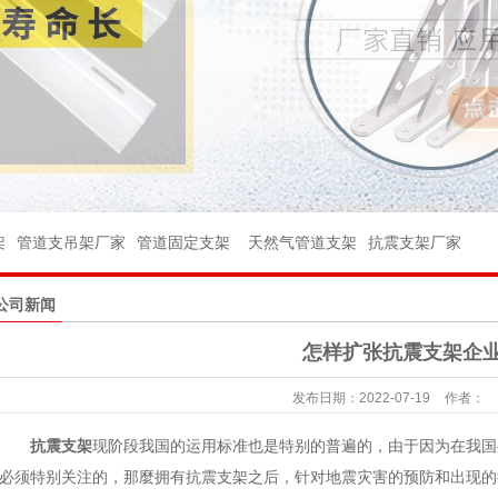
架
架
管件
架
管道支吊架厂家
管道固定支架
天然气管道支架
抗震支架厂家
件
公司新闻
球阀
怎样扩张抗震支架企
座
发布日期：
2022-07-19
作者：
台
抗震支架
现阶段我国的运用标准也是特别的普遍的，由于因为在我国
杆
必须特别关注的，那麼拥有抗震支架之后，针对地震灾害的预防和出现的