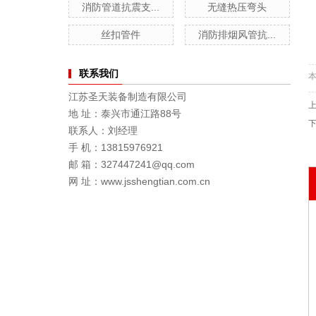
消防管道抗震支...
无缝热压弯头
丝扣管件
消防排烟风管抗...
联系我们
江苏圣天装备制造有限公司
地 址：泰兴市通江路88号
联系人：刘经理
手 机：13815976921
邮 箱：327447241@qq.com
网 址：www.jsshengtian.com.cn