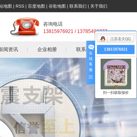
站地图
|
RSS
|
百度地图
|
谷歌地图
|
联系我们
|
关于我们
咨询电话
13815976921 / 13785493777
江苏圣天QQ
新闻资讯
企业相册
联系我们
13815976921
在
线
公司新闻
客
服
行业资讯
常见问答
扫一扫获取报价