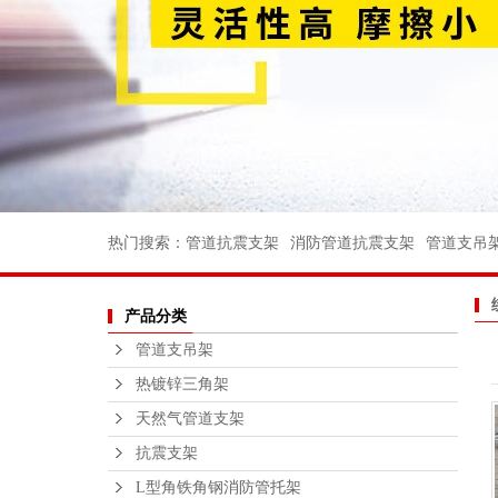
消防管道支
电力支架
船用管道支
船用弯头
船用法兰
不锈钢丝扣
热门搜索：
管道抗震支架
消防管道抗震支架
管道支吊
沟槽消防管
产品分类
法兰不锈钢
管道支吊架
不锈钢支
热镀锌三角架
钢结构平
天然气管道支架
绑扎桥栏
抗震支架
L型角铁角钢消防管托架