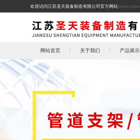
欢迎访问江苏圣天装备制造有限公司官方网站:
www.jsshe
网站首页
关于我们
产品展示
管道支吊
热镀锌三角
天然气管道
抗震支架
L型角铁角钢消
管道支架
托架
化工管道管卡