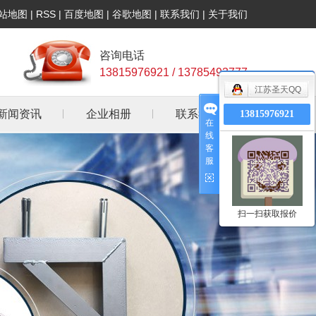
站地图
|
RSS
|
百度地图
|
谷歌地图
|
联系我们
|
关于我们
咨询电话
13815976921 / 13785493777
江苏圣天QQ
新闻资讯
企业相册
联系我们
13815976921
在
线
公司新闻
客
服
行业资讯
常见问答
扫一扫获取报价