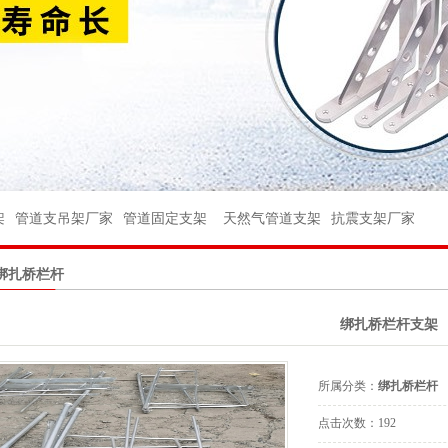
架
架
管件
架
管道支吊架厂家
管道固定支架
天然气管道支架
抗震支架厂家
件
绑扎桥栏杆
球阀
绑扎桥栏杆支架
座
台
所属分类：
绑扎桥栏杆
杆
点击次数：
192