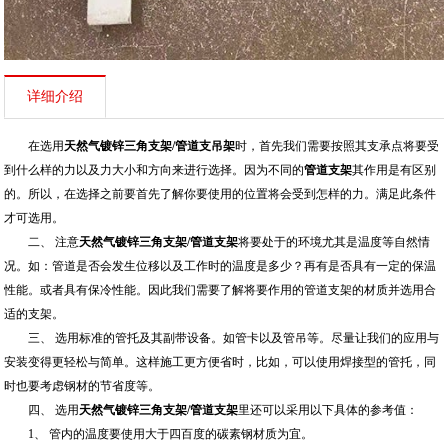
详细介绍
在选用
天然气镀锌三角支架/
管道支吊架
时，首先我们需要按照其支承点将要受
到什么样的力以及力大小和方向来进行选择。因为不同的
管道支架
其作用是有区别
的。所以，在选择之前要首先了解你要使用的位置将会受到怎样的力。满足此条件
才可选用。
二、 注意
天然气镀锌三角支架/
管道支架
将要处于的环境尤其是温度等自然情
况。如：管道是否会发生位移以及工作时的温度是多少？再有是否具有一定的保温
性能。或者具有保冷性能。因此我们需要了解将要作用的管道支架的材质并选用合
适的支架。
三、 选用标准的管托及其副带设备。如管卡以及管吊等。尽量让我们的应用与
安装变得更轻松与简单。这样施工更方便省时，比如，可以使用焊接型的管托，同
时也要考虑钢材的节省度等。
四、 选用
天然气镀锌三角支架/
管道支架
里还可以采用以下具体的参考值：
1、 管内的温度要使用大于四百度的碳素钢材质为宜。