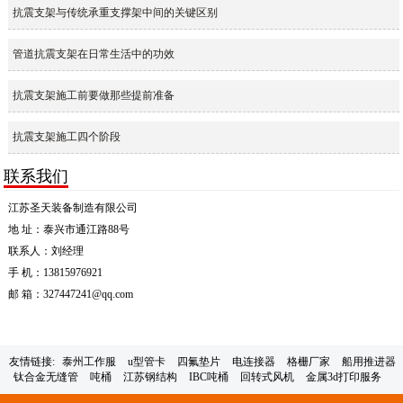
抗震支架与传统承重支撑架中间的关键区别
管道抗震支架在日常生活中的功效
抗震支架施工前要做那些提前准备
抗震支架施工四个阶段
联系我们
江苏圣天装备制造有限公司
地 址：泰兴市通江路88号
联系人：刘经理
手 机：13815976921
邮 箱：327447241@qq.com
友情链接:
泰州工作服
u型管卡
四氟垫片
电连接器
格栅厂家
船用推进器
钛合金无缝管
吨桶
江苏钢结构
IBC吨桶
回转式风机
金属3d打印服务