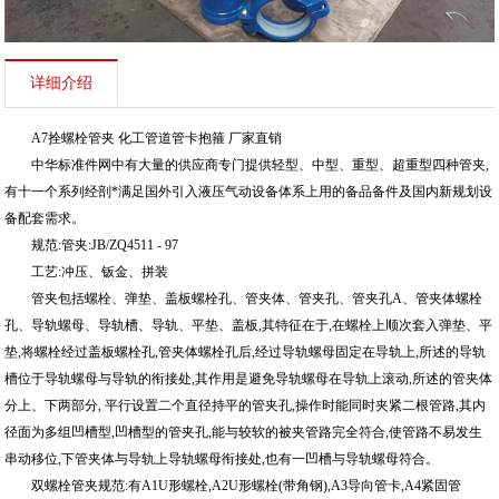
详细介绍
A7拴螺栓管夹 化工管道管卡抱箍 厂家直销
中华标准件网中有大量的供应商专门提供轻型、中型、重型、超重型四种管夹,
有十一个系列经剖*满足国外引入液压气动设备体系上用的备品备件及国内新规划设
备配套需求。
规范:管夹:JB/ZQ4511 - 97
工艺:冲压、钣金、拼装
管夹包括螺栓、弹垫、盖板螺栓孔、管夹体、管夹孔、管夹孔A、管夹体螺栓
孔、导轨螺母、导轨槽、导轨、平垫、盖板,其特征在于,在螺栓上顺次套入弹垫、平
垫,将螺栓经过盖板螺栓孔,管夹体螺栓孔后,经过导轨螺母固定在导轨上,所述的导轨
槽位于导轨螺母与导轨的衔接处,其作用是避免导轨螺母在导轨上滚动,所述的管夹体
分上、下两部分, 平行设置二个直径持平的管夹孔,操作时能同时夹紧二根管路,其内
径面为多组凹槽型,凹槽型的管夹孔,能与较软的被夹管路完全符合,使管路不易发生
串动移位,下管夹体与导轨上导轨螺母衔接处,也有一凹槽与导轨螺母符合。
双螺栓管夹规范:有A1U形螺栓,A2U形螺栓(带角钢),A3导向管卡,A4紧固管