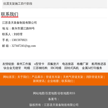
抗震支架施工四个阶段
联系我们
江苏圣天装备制造有限公司
地 址：泰兴市通江路88号
联系人：刘经理
手 机：13815976921
邮 箱：327447241@qq.com
友情链接:
泰州工作服
u型管卡
四氟垫片
电连接器
格栅厂家
船用推进器
钛合金无缝管
吨桶
江苏钢结构
IBC吨桶
回转式风机
金属3d打印服务
网站首页 |
关于我们 |
产品展示 |
管道支吊架 |
天然气管道支架 |
消防管道支架 |
新闻资讯 |
企业相册 |
联系我们 |
网站地图
/
百度地图
/
谷歌地图
/
RSS
备案号：
版权所有：江苏圣天装备制造有限公司