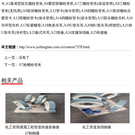
卡,A5基准型双孔螺栓管夹,A6重型双螺栓管夹,A7三螺栓管夹(保温管用),A8三螺栓
管夹(支托用),A9双排螺栓管夹,A12管卡(保冷管用),A10四螺栓管夹,A11双排螺栓压
紧管卡,A13双螺栓管卡(保冷管用),A14四螺栓管卡(保冷管用),A15双头螺纹吊杆,A16
吊环型吊杆,A17松紧螺母,A18角形吊耳,A19U形吊耳,A20倒U形吊耳(焊接型),A21倒
U形吊耳(吊杆型),A22板式吊耳,A23垫板,A24支腿加强板,A25衔接板
本文链接：
http://www.jsshengtian.com.cn/content/?378.html
上一页：没有了
下一页：
A7拴螺栓管夹
相关产品
化工管用灌溉工程管道快速抢修接
化工管道加强抱箍
订制抱箍